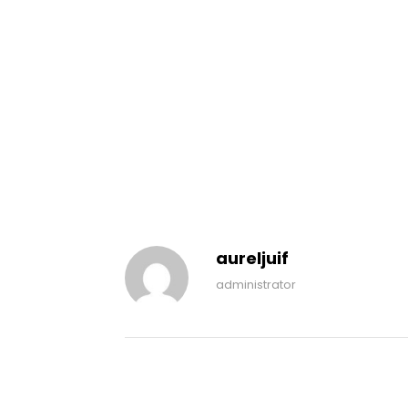
aureljuif
administrator