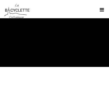
Gîte
Home
>
Image
>
Gîte