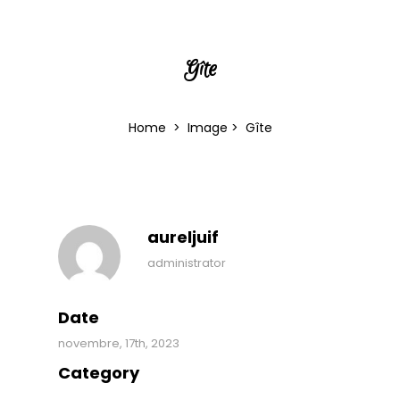
Gîte
Home
>
Image
>
Gîte
aureljuif
administrator
Date
novembre, 17th, 2023
Category